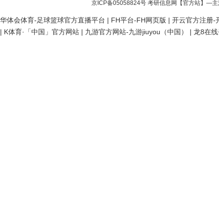
京ICP备05058824号
考研信息网
【官方站】—主
华体会体育-足球篮球官方直播平台
|
FH平台-FH网页版
|
开云官方注册-开
|
K体育·「中国」官方网站
|
九游官方网站-九游jiuyou（中国）
|
龙8在线