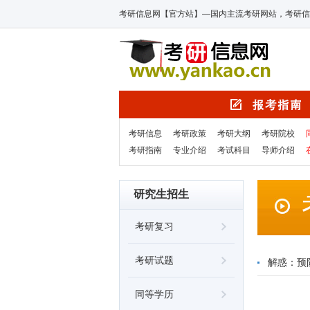
考研信息网【官方站】—国内主流考研网站，考研信
考研信息
考研政策
考研大纲
考研院校
考研指南
专业介绍
考试科目
导师介绍
研究生招生
考研复习
考研试题
解惑：预
同等学历