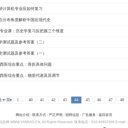
研计算机专业应如何复习
点分布角度解析中国近现代史
考研专业课：历史学复习应把握三个维度
学测试题及参考答案（二）
史测试题及参考答案（一）
考研西医综合重点：骨折具体问题
考研西医综合重点：物质代谢及其调节
上一页
1
..
40
41
42
43
44
45
46
47
48
网站介绍
-
联系方式
-
严正声明
-
招聘信息
-
广告服务
-
返回首页
考研信息网 WWW.YANKAO.CN, All Rights Reserved. 联系电话：010-84937846 E-mail