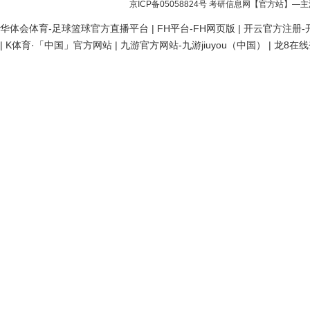
京ICP备05058824号
考研信息网
【官方站】—主
华体会体育-足球篮球官方直播平台
|
FH平台-FH网页版
|
开云官方注册-开
|
K体育·「中国」官方网站
|
九游官方网站-九游jiuyou（中国）
|
龙8在线