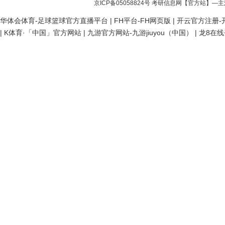
京ICP备05058824号
考研信息网
【官方站】—主
华体会体育-足球篮球官方直播平台
|
FH平台-FH网页版
|
开云官方注册-开
|
K体育·「中国」官方网站
|
九游官方网站-九游jiuyou（中国）
|
龙8在线