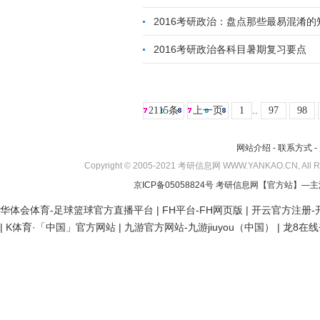
2016考研政治：盘点那些最易混淆的
2016考研政治各科目暑期复习要点
2115条
上一页
1
..
97
98
网站介绍
-
联系方式
-
Copyright © 2005-2021 考研信息网 WWW.YANKAO.CN, All 
京ICP备05058824号
考研信息网
【官方站】—主
华体会体育-足球篮球官方直播平台
|
FH平台-FH网页版
|
开云官方注册-开
|
K体育·「中国」官方网站
|
九游官方网站-九游jiuyou（中国）
|
龙8在线