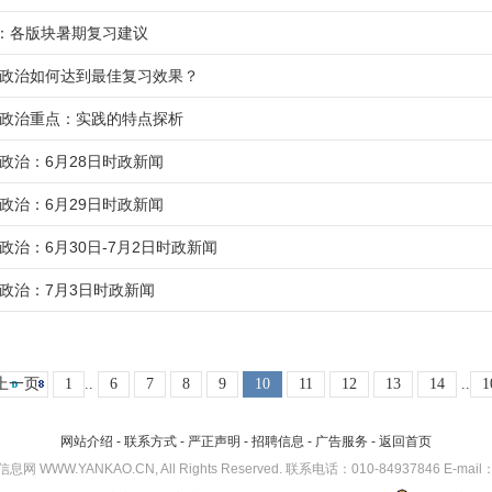
：各版块暑期复习建议
考研政治如何达到最佳复习效果？
考研政治重点：实践的特点探析
研政治：6月28日时政新闻
研政治：6月29日时政新闻
研政治：6月30日-7月2日时政新闻
研政治：7月3日时政新闻
上一页
1
..
6
7
8
9
10
11
12
13
14
..
1
网站介绍
-
联系方式
-
严正声明
-
招聘信息
-
广告服务
-
返回首页
考研信息网 WWW.YANKAO.CN, All Rights Reserved. 联系电话：010-84937846 E-mail