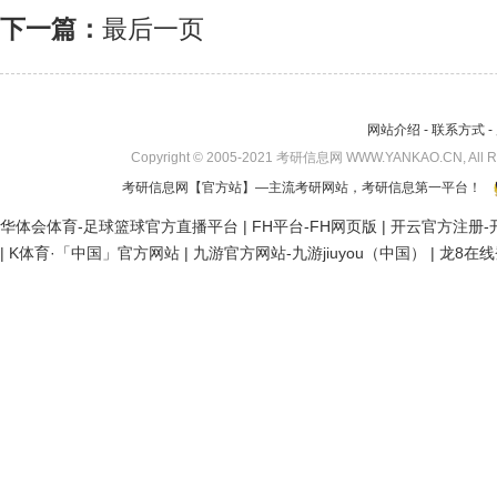
下一篇：
最后一页
网站介绍
-
联系方式
-
Copyright © 2005-2021 考研信息网 WWW.YANKAO.CN, All 
考研信息网
【官方站】—主流考研网站，考研信息第一平台！
华体会体育-足球篮球官方直播平台
|
FH平台-FH网页版
|
开云官方注册-开
|
K体育·「中国」官方网站
|
九游官方网站-九游jiuyou（中国）
|
龙8在线