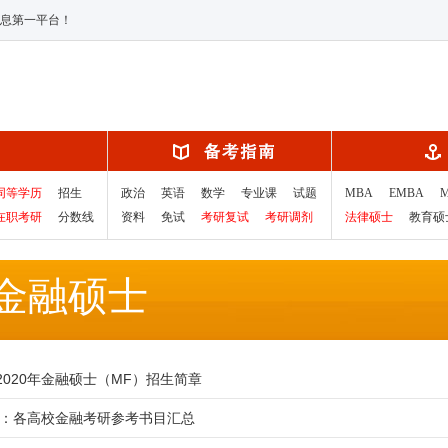
息第一平台！
同等学历
招生
政治
英语
数学
专业课
试题
MBA
EMBA
在职考研
分数线
资料
免试
考研复试
考研调剂
法律硕士
教育硕
金融硕士
2020年金融硕士（MF）招生简章
考研：各高校金融考研参考书目汇总