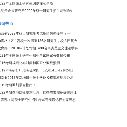
2022年全国硕士研究生调剂注意事项
昆明贵金属研究所2022年硕士研究生招生调剂通知
考研热点
山西省2022年硕士研究生考试疫情防控提醒（一）
动真格！211高校一次清退136名研究生，校方回复令
人惊讶
教育部：2018年计划增招1490名马克思主义理论学科
研究生
2021年全国硕士研究生招生考试国家分数线公布
2016考研成绩公布时间和国家分数线预测
2019年考研打印准考证时间：12月14日-12月24日
湖南省2017年新增博士硕士学位授权审核结果公示
2019考研调剂最全指南！
2022考研多地防疫要求汇总，这些省市需备好健康证
明！
教育部：对硕士研究生招生考试违规违纪行为零容忍