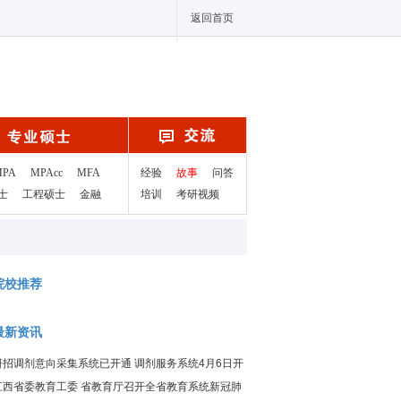
返回首页
MPA
MPAcc
MFA
经验
故事
问答
士
工程硕士
金融
培训
考研视频
院校推荐
最新资讯
研招调剂意向采集系统已开通 调剂服务系统4月6日开
通
江西省委教育工委 省教育厅召开全省教育系统新冠肺