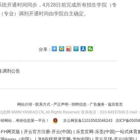
剂系统开通时间同步，4月28日前完成所有招生学院（专
（专业）调剂开通时间由学院自主确定。
分享：
生调剂公告
网站介绍
-
联系方式
-
严正声明
-
招聘信息
-
广告服务
-
返回首页
考研信息网 WWW.YANKAO.CN, All Rights Reserved. 联系电话：010-84937846 E-mail
考研网站，考研信息第一平台！
京公网安备11010502046243
京ICP备05058
-FH网页版
|
开云官方注册-开云(中国)
|
乐竞官网-乐竞(中国)一站式体育
jiuyou（中国）
|
龙8在线登录官网-龙8(中国)
|
开云足球-开云(中国)
|