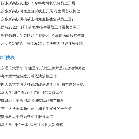
炎疫情防控工作视频调度会议
广西多所高校发通知：今年考研复试将线上开展
江苏多所高校研究生复试线上开展 考生需备双机位
广东多所高校明确硕士研究生招生复试线上进行
江西省2022年硕士研究生招生录取工作视频会召开
夏智伦强调：全力以赴 严防死守 坚决确保高校师生健
康、校园平安
天津：坚定信心，科学精准，坚决有力抓好各项疫情
防控工作
考研院校
华东理工大学“四个注重”扎实推进教师思想政治和师德
师风建设工作
中央美术学院持续加强依法治校工作
中国人民大学深入推进思政课改革创新 着力建好立德
树人关键课程
武汉大学“四个着力”推进新时代美育工作
安徽财经大学合肥高等研究院迎来首批学生
致东北大学全体师生员工和学生家长的一封信
安徽医科大学鼓励毕业生服务基层
南昌大学“四位一体”探索社区育人新模式