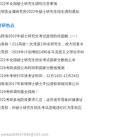
2022年全国硕士研究生调剂注意事项
昆明贵金属研究所2022年硕士研究生招生调剂通知
考研热点
山西省2022年硕士研究生考试疫情防控提醒（一）
动真格！211高校一次清退136名研究生，校方回复令
人惊讶
教育部：2018年计划增招1490名马克思主义理论学科
研究生
2021年全国硕士研究生招生考试国家分数线公布
2016考研成绩公布时间和国家分数线预测
2019年考研打印准考证时间：12月14日-12月24日
湖南省2017年新增博士硕士学位授权审核结果公示
2019考研调剂最全指南！
2022考研多地防疫要求汇总，这些省市需备好健康证
明！
教育部：对硕士研究生招生考试违规违纪行为零容忍
：yankao84937846@163.com