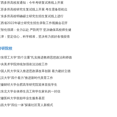
炎疫情防控工作视频调度会议
广西多所高校发通知：今年考研复试将线上开展
江苏多所高校研究生复试线上开展 考生需备双机位
广东多所高校明确硕士研究生招生复试线上进行
江西省2022年硕士研究生招生录取工作视频会召开
夏智伦强调：全力以赴 严防死守 坚决确保高校师生健
康、校园平安
天津：坚定信心，科学精准，坚决有力抓好各项疫情
防控工作
考研院校
华东理工大学“四个注重”扎实推进教师思想政治和师德
师风建设工作
中央美术学院持续加强依法治校工作
中国人民大学深入推进思政课改革创新 着力建好立德
树人关键课程
武汉大学“四个着力”推进新时代美育工作
安徽财经大学合肥高等研究院迎来首批学生
致东北大学全体师生员工和学生家长的一封信
安徽医科大学鼓励毕业生服务基层
南昌大学“四位一体”探索社区育人新模式