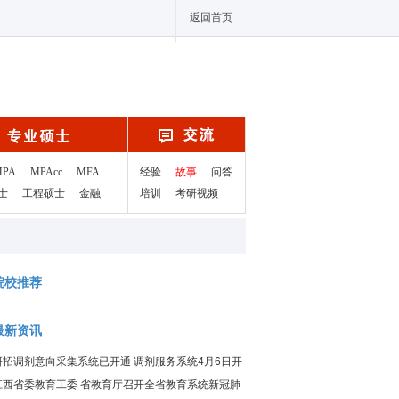
返回首页
MPA
MPAcc
MFA
经验
故事
问答
士
工程硕士
金融
培训
考研视频
院校推荐
最新资讯
研招调剂意向采集系统已开通 调剂服务系统4月6日开
通
江西省委教育工委 省教育厅召开全省教育系统新冠肺