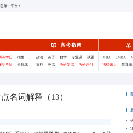
息第一平台！
同等学历
招生
政治
英语
数学
专业课
试题
MBA
EMBA
在职考研
分数线
资料
免试
考研复试
考研调剂
法律硕士
教育硕
考点名词解释（13）