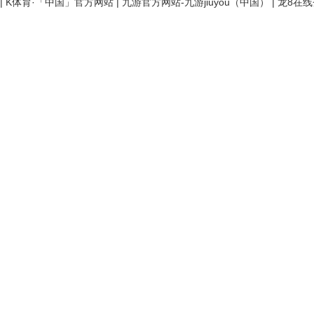
|
K体育·「中国」官方网站
|
九游官方网站-九游jiuyou（中国）
|
龙8在线