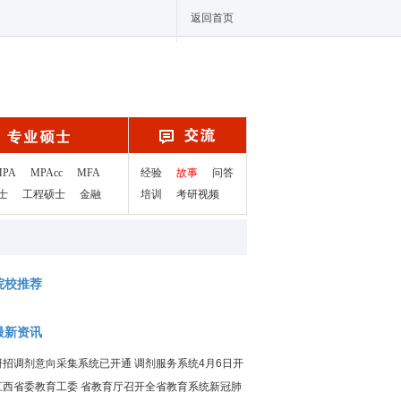
返回首页
MPA
MPAcc
MFA
经验
故事
问答
士
工程硕士
金融
培训
考研视频
院校推荐
最新资讯
研招调剂意向采集系统已开通 调剂服务系统4月6日开
通
江西省委教育工委 省教育厅召开全省教育系统新冠肺