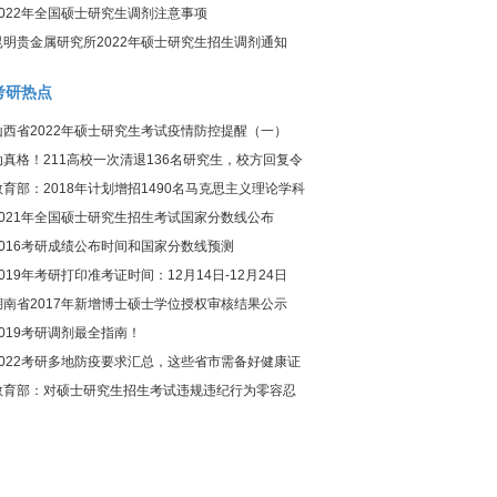
2022年全国硕士研究生调剂注意事项
昆明贵金属研究所2022年硕士研究生招生调剂通知
考研热点
山西省2022年硕士研究生考试疫情防控提醒（一）
动真格！211高校一次清退136名研究生，校方回复令
人惊讶
教育部：2018年计划增招1490名马克思主义理论学科
研究生
2021年全国硕士研究生招生考试国家分数线公布
2016考研成绩公布时间和国家分数线预测
2019年考研打印准考证时间：12月14日-12月24日
湖南省2017年新增博士硕士学位授权审核结果公示
2019考研调剂最全指南！
2022考研多地防疫要求汇总，这些省市需备好健康证
明！
教育部：对硕士研究生招生考试违规违纪行为零容忍