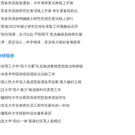
炎疫情防控工作视频调度会议
广西多所高校发通知：今年考研复试将线上开展
江苏多所高校研究生复试线上开展 考生需备双机位
广东多所高校明确硕士研究生招生复试线上进行
江西省2022年硕士研究生招生录取工作视频会召开
夏智伦强调：全力以赴 严防死守 坚决确保高校师生健
康、校园平安
天津：坚定信心，科学精准，坚决有力抓好各项疫情
防控工作
考研院校
华东理工大学“四个注重”扎实推进教师思想政治和师德
师风建设工作
中央美术学院持续加强依法治校工作
中国人民大学深入推进思政课改革创新 着力建好立德
树人关键课程
武汉大学“四个着力”推进新时代美育工作
安徽财经大学合肥高等研究院迎来首批学生
致东北大学全体师生员工和学生家长的一封信
安徽医科大学鼓励毕业生服务基层
南昌大学“四位一体”探索社区育人新模式