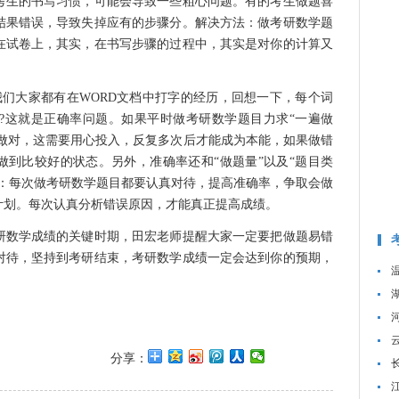
考生的书写习惯，可能会导致一些粗心问题。有的考生做题喜
结果错误，导致失掉应有的步骤分。解决方法：做考研数学题
在试卷上，其实，在书写步骤的过程中，其实是对你的计算又
大家都有在WORD文档中打字的经历，回想一下，每个词
?这就是正确率问题。如果平时做考研数学题目力求“一遍做
次做对，这需要用心投入，反复多次后才能成为本能，如果做错
做到比较好的状态。另外，准确率还和“做题量”以及“题目类
法：每次做考研数学题目都要认真对待，提高准确率，争取会做
计划。每次认真分析错误原因，才能真正提高成绩。
数学成绩的关键时期，田宏老师提醒大家一定要把做题易错
对待，坚持到考研结束，考研数学成绩一定会达到你的预期，
分享：