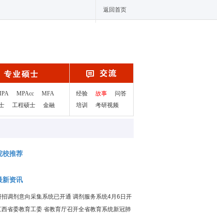
返回首页
MPA
MPAcc
MFA
经验
故事
问答
士
工程硕士
金融
培训
考研视频
院校推荐
最新资讯
研招调剂意向采集系统已开通 调剂服务系统4月6日开
通
江西省委教育工委 省教育厅召开全省教育系统新冠肺