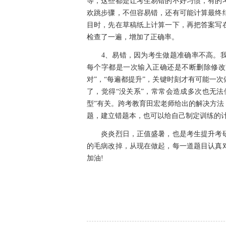
等，这些都是让考生易错的不好习惯，有的
欢跳步骤，不但容易错，还有可能计算最终
目时，先在草稿纸上计算一下，再把答案写
检查了一遍，增加了正确率。
4、易错，因为考生做题准确率不高。我们
每个字都是一次输入正确还是不断删除修改
对”，“每遍都提升”，关键时刻才有可能一
了，觉得“没关系”，常常会造成多次也无法
型”有关。跨考教育田宏老师给出的解决方
题，建立错题本，也可以给自己制定训练的
炎炎烈日，正值盛暑，也是考生提升考研
的毛病改掉，从现在做起，每一道题目认真
加油!