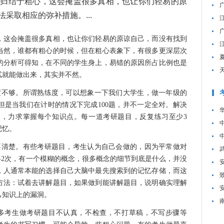
错归结于粗心，这会掩盖很多真相，也让你们轻易的原
采取相应的弥补措施。...
，这会掩盖很多真相，也让你们轻易的原谅自己，而没有找到
当然，谁都有粗心的时候，但在粗心表象下，有很多更深层次
的分析可得知，在不同的学生身上，易错的原因所占比例也是
试就能做出来，其实并不然。
不够。所谓熟练度，可以想象一下我们大学生，做一年级的
但是当我们在计时的情况下完成100题，并不一定全对。解决
，力求掌握每个知识点。每一道考研题目，反复练习至少3
记忆。
清楚。有些考研题目，考生认为自己会做的，因为平常做对
-2次，有一个模糊的概念，很多概念的细节到底是什么，并没
，人通常本能的选择自己大脑中最先搜索到的记忆存储，而这
方法：试着去讲解题目，如果做到能讲解题目，说明确实理解
己知识上的漏洞。
考生做考研题目不认真，不检查，不打草稿，不写步骤等