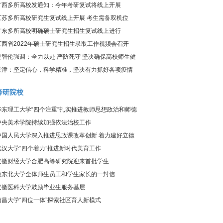
炎疫情防控工作视频调度会议
广西多所高校发通知：今年考研复试将线上开展
江苏多所高校研究生复试线上开展 考生需备双机位
广东多所高校明确硕士研究生招生复试线上进行
江西省2022年硕士研究生招生录取工作视频会召开
夏智伦强调：全力以赴 严防死守 坚决确保高校师生健
康、校园平安
天津：坚定信心，科学精准，坚决有力抓好各项疫情
防控工作
考研院校
华东理工大学“四个注重”扎实推进教师思想政治和师德
师风建设工作
中央美术学院持续加强依法治校工作
中国人民大学深入推进思政课改革创新 着力建好立德
树人关键课程
武汉大学“四个着力”推进新时代美育工作
安徽财经大学合肥高等研究院迎来首批学生
致东北大学全体师生员工和学生家长的一封信
安徽医科大学鼓励毕业生服务基层
南昌大学“四位一体”探索社区育人新模式