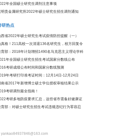
2022年全国硕士研究生调剂注意事项
昆明贵金属研究所2022年硕士研究生招生调剂通知
考研热点
山西省2022年硕士研究生考试疫情防控提醒（一）
动真格！211高校一次清退136名研究生，校方回复令
人惊讶
教育部：2018年计划增招1490名马克思主义理论学科
研究生
2021年全国硕士研究生招生考试国家分数线公布
2016考研成绩公布时间和国家分数线预测
2019年考研打印准考证时间：12月14日-12月24日
湖南省2017年新增博士硕士学位授权审核结果公示
2019考研调剂最全指南！
2022考研多地防疫要求汇总，这些省市需备好健康证
明！
教育部：对硕士研究生招生考试违规违纪行为零容忍
：yankao84937846@163.com