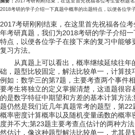
摘要：
2017考研刚刚结束，在这里首先祝福各位考生金榜题
2018考研的学子介绍一下真题中概率的出题特点，以便各位学子.
2017考研刚刚结束，在这里首先祝福各位考
年考研真题，我们为2018考研的学子介绍
特点，以便各位学子在接下来的复习中能够
复习方法。
从真题上可以看出，概率继续延续往年的
础，题型比较固定，解法比较单一，计算技
例如：数学三的第7题，主要考查两个事件
要考生将独立的定义掌握清楚，这道题很容易
的是数字特征中期望和方差的基本计算方法
题仍然是我们近几年真题常考的题型，第22
概率密度计算概率以及随机变量函数的概率
度并不大;第23题主要考查点估计的两种方
然估计，像这种题型解法比较单一，尤其是