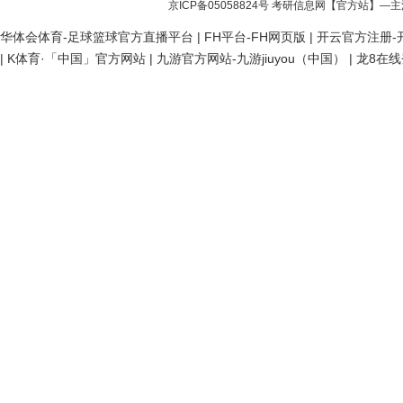
京ICP备05058824号
考研信息网
【官方站】—主
华体会体育-足球篮球官方直播平台
|
FH平台-FH网页版
|
开云官方注册-开
|
K体育·「中国」官方网站
|
九游官方网站-九游jiuyou（中国）
|
龙8在线