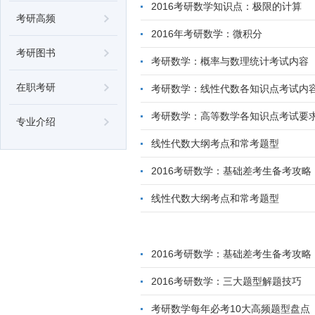
2016考研数学知识点：极限的计算
考研高频
2016年考研数学：微积分
考研图书
考研数学：概率与数理统计考试内容
在职考研
考研数学：线性代数各知识点考试内
考研数学：高等数学各知识点考试要
专业介绍
线性代数大纲考点和常考题型
2016考研数学：基础差考生备考攻略
线性代数大纲考点和常考题型
2016考研数学：基础差考生备考攻略
2016考研数学：三大题型解题技巧
考研数学每年必考10大高频题型盘点