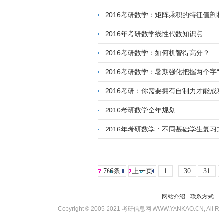
2016考研数学：矩阵乘积的特征值剖
2016年考研数学线性代数知识点
2016考研数学：如何机智得高分？
2016考研数学：暑期强化把握两个字“啃
2016考研：你需要拥有自制力才能成
2016考研数学全年规划
2016年考研数学：不同基础学生复习
766条
上一页
1
..
30
31
网站介绍
-
联系方式
-
Copyright © 2005-2021 考研信息网 WWW.YANKAO.CN, All 