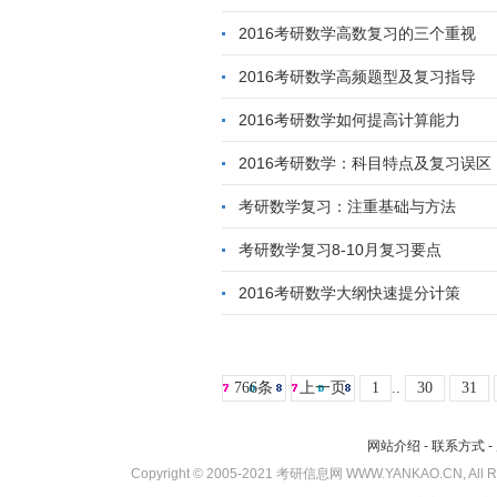
2016考研数学高数复习的三个重视
2016考研数学高频题型及复习指导
2016考研数学如何提高计算能力
2016考研数学：科目特点及复习误区
考研数学复习：注重基础与方法
考研数学复习8-10月复习要点
2016考研数学大纲快速提分计策
766条
上一页
1
..
30
31
网站介绍
-
联系方式
-
Copyright © 2005-2021 考研信息网 WWW.YANKAO.CN, All 