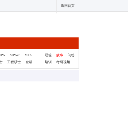
返回首页
MPA
MPAcc
MFA
经验
故事
问答
士
工程硕士
金融
培训
考研视频