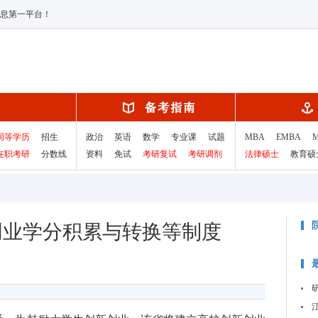
息第一平台！
同等学历
招生
政治
英语
数学
专业课
试题
MBA
EMBA
在职考研
分数线
资料
免试
考研复试
考研调剂
法律硕士
教育硕
创业学分积累与转换等制度