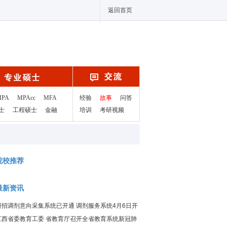
返回首页
MPA
MPAcc
MFA
经验
故事
问答
士
工程硕士
金融
培训
考研视频
院校推荐
最新资讯
研招调剂意向采集系统已开通 调剂服务系统4月6日开
通
江西省委教育工委 省教育厅召开全省教育系统新冠肺