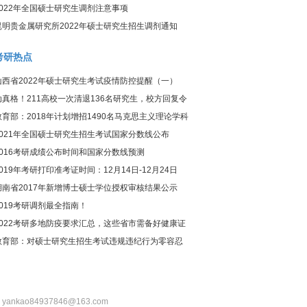
2022年全国硕士研究生调剂注意事项
昆明贵金属研究所2022年硕士研究生招生调剂通知
考研热点
山西省2022年硕士研究生考试疫情防控提醒（一）
动真格！211高校一次清退136名研究生，校方回复令
人惊讶
教育部：2018年计划增招1490名马克思主义理论学科
研究生
2021年全国硕士研究生招生考试国家分数线公布
2016考研成绩公布时间和国家分数线预测
2019年考研打印准考证时间：12月14日-12月24日
湖南省2017年新增博士硕士学位授权审核结果公示
2019考研调剂最全指南！
2022考研多地防疫要求汇总，这些省市需备好健康证
明！
教育部：对硕士研究生招生考试违规违纪行为零容忍
：yankao84937846@163.com