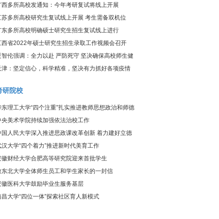
炎疫情防控工作视频调度会议
广西多所高校发通知：今年考研复试将线上开展
江苏多所高校研究生复试线上开展 考生需备双机位
广东多所高校明确硕士研究生招生复试线上进行
江西省2022年硕士研究生招生录取工作视频会召开
夏智伦强调：全力以赴 严防死守 坚决确保高校师生健
康、校园平安
天津：坚定信心，科学精准，坚决有力抓好各项疫情
防控工作
考研院校
华东理工大学“四个注重”扎实推进教师思想政治和师德
师风建设工作
中央美术学院持续加强依法治校工作
中国人民大学深入推进思政课改革创新 着力建好立德
树人关键课程
武汉大学“四个着力”推进新时代美育工作
安徽财经大学合肥高等研究院迎来首批学生
致东北大学全体师生员工和学生家长的一封信
安徽医科大学鼓励毕业生服务基层
南昌大学“四位一体”探索社区育人新模式