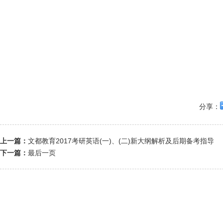
分享：
上一篇：
文都教育2017考研英语(一)、(二)新大纲解析及后期备考指导
下一篇：
最后一页