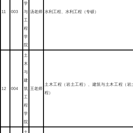
学
11
003
与
汤老师
水利工程、水利工程（专硕）
工
程
学
院
土
木
与
建
土木工程（岩土工程）、建筑与土木工程（岩
12
004
筑
王老师
程）
工
程
学
院
土