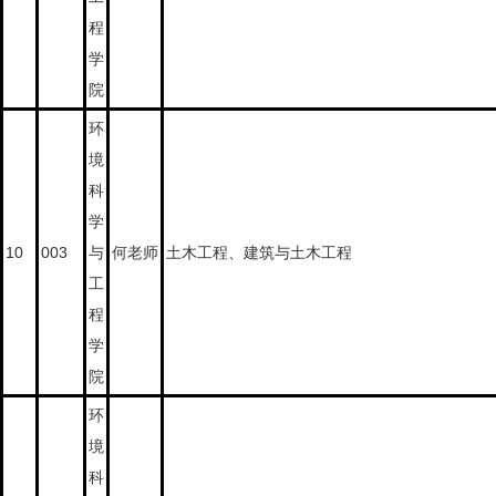
程
学
院
环
境
科
学
10
003
与
何老师
土木工程、建筑与土木工程
工
程
学
院
环
境
科