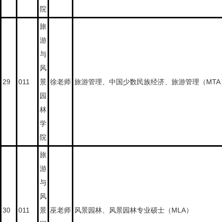
院
旅
游
与
风
29
011
景
徐老师
旅游管理、中国少数民族经济、旅游管理（MTA
园
林
学
院
旅
游
与
风
30
011
景
巫老师
风景园林、风景园林专业硕士（MLA）