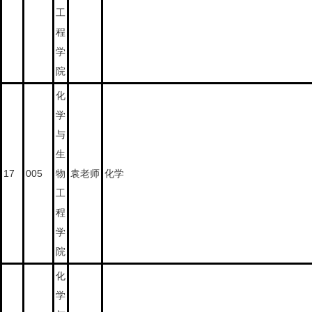
工
程
学
院
化
学
与
生
17
005
物
袁老师
化学
工
程
学
院
化
学