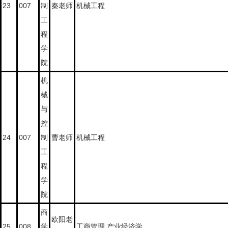
23
007
制
秦老师
机械工程
工
程
学
院
机
械
与
控
24
007
制
曹老师
机械工程
工
程
学
院
商
欧阳老
25
008
学
工商管理,产业经济学