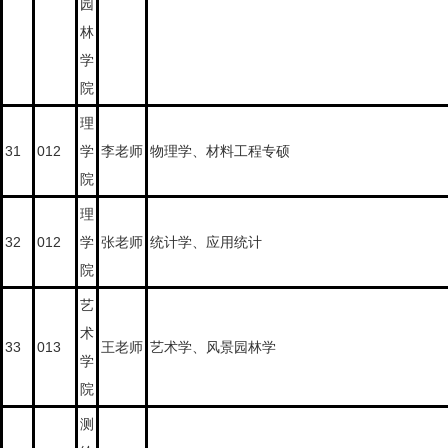
园
林
学
院
理
31
012
学
李老师
物理学、材料工程专硕
院
理
32
012
学
张老师
统计学、应用统计
院
艺
术
33
013
王老师
艺术学、风景园林学
学
院
测