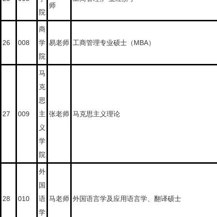
师
院
商
26
008
学
易老师
工商管理专业硕士（MBA）
院
马
克
思
27
009
主
张老师
马克思主义理论
义
学
院
外
国
报考
备考
28
010
语
马老师
外国语言学及应用语言学、翻译硕士
学