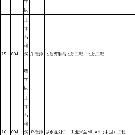
学
院
土
木
与
建
15
004
筑
朱老师
地质资源与地质工程、地质工程
工
程
学
院
土
木
与
建
16
004
筑
邓老师
城乡规划学、工业米兰MILAN（中国）工程