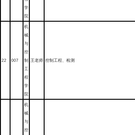
学
院
机
械
与
控
22
007
制
王老师
控制工程、检测
考研信息网【官方站】
工
程
学
院
机
械
与
控