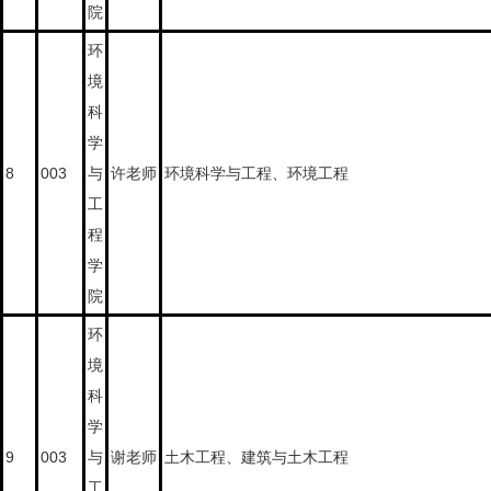
院
环
境
科
学
8
003
与
许老师
环境科学与工程、环境工程
工
程
学
院
环
境
科
学
9
003
与
谢老师
土木工程、建筑与土木工程
工