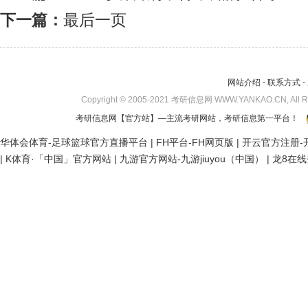
下一篇：
最后一页
网站介绍
-
联系方式
-
Copyright © 2005-2021 考研信息网 WWW.YANKAO.CN, All 
考研信息网
【官方站】—主流考研网站，考研信息第一平台！
华体会体育-足球篮球官方直播平台
|
FH平台-FH网页版
|
开云官方注册-开
|
K体育·「中国」官方网站
|
九游官方网站-九游jiuyou（中国）
|
龙8在线