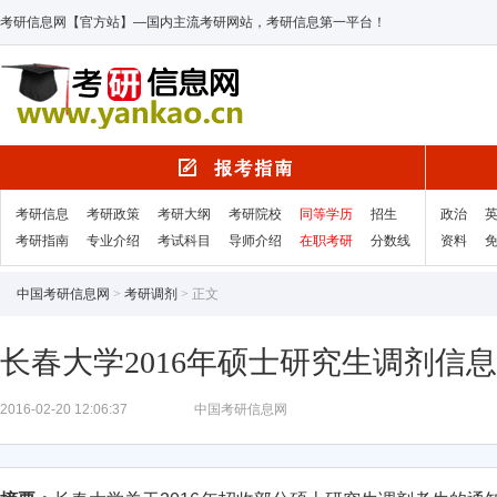
考研信息网【官方站】—国内主流考研网站，考研信息第一平台！
考研信息
考研政策
考研大纲
考研院校
同等学历
招生
政治
考研指南
专业介绍
考试科目
导师介绍
在职考研
分数线
资料
中国考研信息网
>
考研调剂
> 正文
长春大学2016年硕士研究生调剂信息
2016-02-20 12:06:37
中国考研信息网