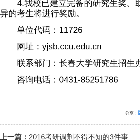
4.我校已建立完备的研究生奖、
异的考生将进行奖励。
单位代码：11726
网址：yjsb.ccu.edu.cn
联系部门：长春大学研究
咨询电话：0431-85251786
分享：
上一篇：
2016考研调剂不得不知的3件事