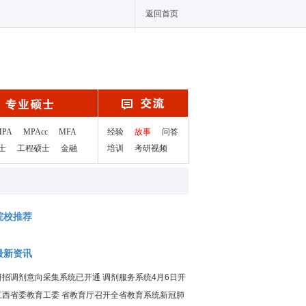
返回首页
MPA
MPAcc
MFA
经验
故事
问答
士
工程硕士
金融
培训
考研视频
院校推荐
最新资讯
研招调剂意向采集系统已开通 调剂服务系统4月6日开
通
江西省委教育工委 省教育厅召开全省教育系统新冠肺