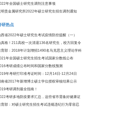
2022年全国硕士研究生调剂注意事项
昆明贵金属研究所2022年硕士研究生招生调剂通知
考研热点
山西省2022年硕士研究生考试疫情防控提醒（一）
动真格！211高校一次清退136名研究生，校方回复令
人惊讶
教育部：2018年计划增招1490名马克思主义理论学科
研究生
2021年全国硕士研究生招生考试国家分数线公布
2016考研成绩公布时间和国家分数线预测
2019年考研打印准考证时间：12月14日-12月24日
湖南省2017年新增博士硕士学位授权审核结果公示
2019考研调剂最全指南！
2022考研多地防疫要求汇总，这些省市需备好健康证
明！
教育部：对硕士研究生招生考试违规违纪行为零容忍