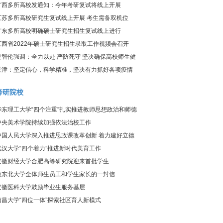
炎疫情防控工作视频调度会议
广西多所高校发通知：今年考研复试将线上开展
江苏多所高校研究生复试线上开展 考生需备双机位
广东多所高校明确硕士研究生招生复试线上进行
江西省2022年硕士研究生招生录取工作视频会召开
夏智伦强调：全力以赴 严防死守 坚决确保高校师生健
康、校园平安
天津：坚定信心，科学精准，坚决有力抓好各项疫情
防控工作
考研院校
华东理工大学“四个注重”扎实推进教师思想政治和师德
师风建设工作
中央美术学院持续加强依法治校工作
中国人民大学深入推进思政课改革创新 着力建好立德
树人关键课程
武汉大学“四个着力”推进新时代美育工作
安徽财经大学合肥高等研究院迎来首批学生
致东北大学全体师生员工和学生家长的一封信
安徽医科大学鼓励毕业生服务基层
南昌大学“四位一体”探索社区育人新模式