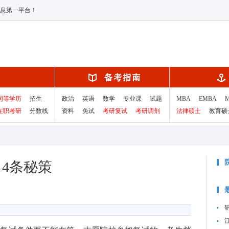
息第一平台！
同等学历
招生
政治
英语
数学
专业课
试题
MBA
EMBA
在职考研
分数线
资料
免试
考研复试
考研调剂
法律硕士
教育硕
、4条秘策