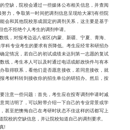
空缺，院校会通过一些媒体公布相关信息，并查阅
极努力，争取第一时间把调剂信息呈现给大家!)有些院
可能会和其他院校形成固定的调剂关系，这主要是基于
但也不拒绝个人考生的调剂申请。
线，对报考边远八省区(内蒙、新疆、宁夏、青海、
殊学科专业考生的要求有所降低。考生应经常和研招办
的确定情况，若自己的初试成绩未达到第一志愿的复试
分数线，考生本人可以及时通过电话或邮政快件与有本
招办取得联系，看他们是否愿意接收，若同意接收，就
将报考材料转到接收你的招生单位的研招办。然后，按
注意一些问题：首先，考生应在投寄调剂申请时减
注意简洁明了，可以附带介绍一下自己的专业背景或学
杂，甚至把懊悔自己在考研时状态不佳这样的话都写上
道院校的空缺信息，并让院校知道自己的调剂要求。
真!