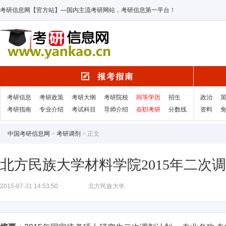
考研信息网【官方站】—国内主流考研网站，考研信息第一平台！
考研信息
考研政策
考研大纲
考研院校
同等学历
招生
政治
考研指南
专业介绍
考试科目
导师介绍
在职考研
分数线
资料
中国考研信息网
>
考研调剂
> 正文
北方民族大学材料学院2015年二次
2015-07-31 14:53:50
北方民族大学