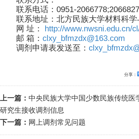
联系电话：0951-2066778;206682
联系地址：北方民族大学材料科学
网 址：
http://www.nwsni.edu.cn/cl
邮 箱：
clxy_bfmzdx@163.com
调剂申请表发送至：
clxy_bfmzdx
分享：
上一篇：
中央民族大学中国少数民族传统医学
研究生接收调剂信息
下一篇：
网上调剂常见问题