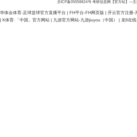
京ICP备05058824号
考研信息网
【官方站】—主
华体会体育-足球篮球官方直播平台
|
FH平台-FH网页版
|
开云官方注册-开
|
K体育·「中国」官方网站
|
九游官方网站-九游jiuyou（中国）
|
龙8在线