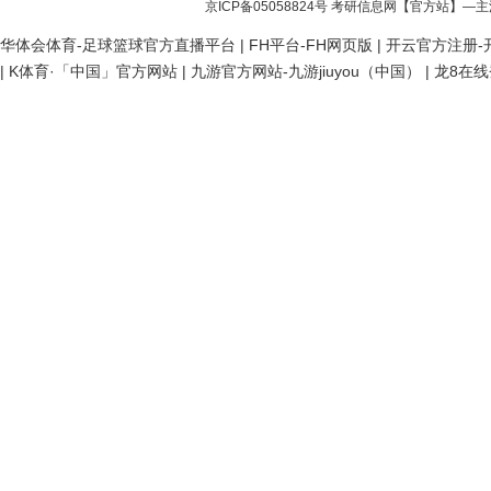
京ICP备05058824号
考研信息网
【官方站】—主
华体会体育-足球篮球官方直播平台
|
FH平台-FH网页版
|
开云官方注册-开
|
K体育·「中国」官方网站
|
九游官方网站-九游jiuyou（中国）
|
龙8在线