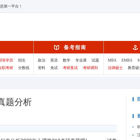
息第一平台！
同等学历
招生
政治
英语
数学
专业课
试题
MBA
EMBA
在职考研
分数线
资料
免试
考研复试
考研调剂
法律硕士
教育硕
研真题分析