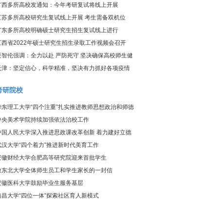
炎疫情防控工作视频调度会议
广西多所高校发通知：今年考研复试将线上开展
江苏多所高校研究生复试线上开展 考生需备双机位
广东多所高校明确硕士研究生招生复试线上进行
江西省2022年硕士研究生招生录取工作视频会召开
夏智伦强调：全力以赴 严防死守 坚决确保高校师生健
康、校园平安
天津：坚定信心，科学精准，坚决有力抓好各项疫情
防控工作
考研院校
华东理工大学“四个注重”扎实推进教师思想政治和师德
师风建设工作
中央美术学院持续加强依法治校工作
中国人民大学深入推进思政课改革创新 着力建好立德
树人关键课程
武汉大学“四个着力”推进新时代美育工作
安徽财经大学合肥高等研究院迎来首批学生
致东北大学全体师生员工和学生家长的一封信
安徽医科大学鼓励毕业生服务基层
南昌大学“四位一体”探索社区育人新模式