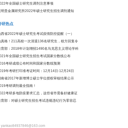
2022年全国硕士研究生调剂注意事项
昆明贵金属研究所2022年硕士研究生招生调剂通知
考研热点
山西省2022年硕士研究生考试疫情防控提醒（一）
动真格！211高校一次清退136名研究生，校方回复令
人惊讶
教育部：2018年计划增招1490名马克思主义理论学科
研究生
2021年全国硕士研究生招生考试国家分数线公布
2016考研成绩公布时间和国家分数线预测
2019年考研打印准考证时间：12月14日-12月24日
湖南省2017年新增博士硕士学位授权审核结果公示
2019考研调剂最全指南！
2022考研多地防疫要求汇总，这些省市需备好健康证
明！
教育部：对硕士研究生招生考试违规违纪行为零容忍
：yankao84937846@163.com