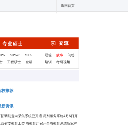
返回首页
MPA
MPAcc
MFA
经验
故事
问答
士
工程硕士
金融
培训
考研视频
院校推荐
最新资讯
研招调剂意向采集系统已开通 调剂服务系统4月6日开
通
江西省委教育工委 省教育厅召开全省教育系统新冠肺