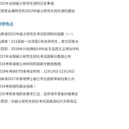
2022年全国硕士研究生调剂注意事项
昆明贵金属研究所2022年硕士研究生招生调剂通知
考研热点
山西省2022年硕士研究生考试疫情防控提醒（一）
动真格！211高校一次清退136名研究生，校方回复令
人惊讶
教育部：2018年计划增招1490名马克思主义理论学科
研究生
2021年全国硕士研究生招生考试国家分数线公布
2016考研成绩公布时间和国家分数线预测
2019年考研打印准考证时间：12月14日-12月24日
湖南省2017年新增博士硕士学位授权审核结果公示
2019考研调剂最全指南！
2022考研多地防疫要求汇总，这些省市需备好健康证
明！
教育部：对硕士研究生招生考试违规违纪行为零容忍