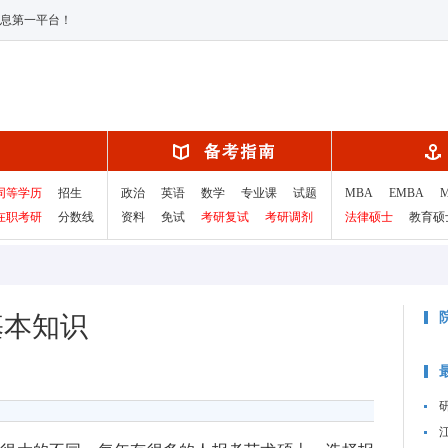
息第一平台！
同等学历
招生
政治
英语
数学
专业课
试题
MBA
EMBA
在职考研
分数线
资料
免试
考研复试
考研调剂
法律硕士
教育硕
基本知识