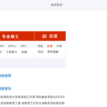
返回首页
MPA
MPAcc
MFA
经验
故事
问答
士
工程硕士
金融
培训
考研视频
院校推荐
最新资讯
研招调剂意向采集系统已开通 调剂服务系统4月6日开
通
江西省委教育工委 省教育厅召开全省教育系统新冠肺