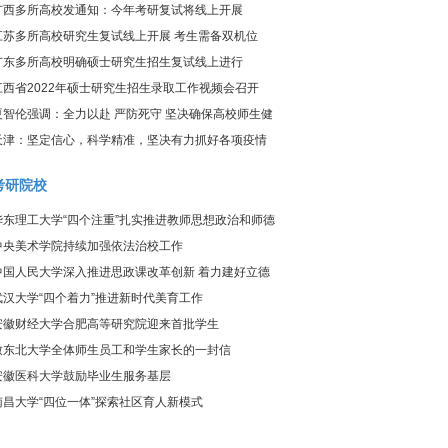
炎疫情防控工作视频调度会议
广西多所高校发通知：今年考研复试将线上开展
江苏多所高校研究生复试线上开展 考生需备双机位
广东多所高校明确硕士研究生招生复试线上进行
江西省2022年硕士研究生招生录取工作视频会召开
夏智伦强调：全力以赴 严防死守 坚决确保高校师生健
康、校园平安
天津：坚定信心，科学精准，坚决有力抓好各项疫情
防控工作
考研院校
华东理工大学“四个注重”扎实推进教师思想政治和师德
师风建设工作
中央美术学院持续加强依法治校工作
中国人民大学深入推进思政课改革创新 着力建好立德
树人关键课程
武汉大学“四个着力”推进新时代美育工作
安徽财经大学合肥高等研究院迎来首批学生
致东北大学全体师生员工和学生家长的一封信
安徽医科大学鼓励毕业生服务基层
南昌大学“四位一体”探索社区育人新模式