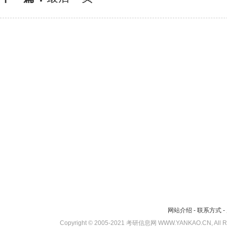
网站介绍
-
联系方式
-
Copyright © 2005-2021 考研信息网 WWW.YANKAO.CN, All 