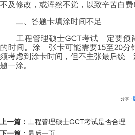
不及修改，或浑然不觉，以致辛苦白费
二、答题卡填涂时间不足
工程管理硕士GCT考试一定要预
的时间。涂一张卡可能需要15至20
须考虑到涂卡时间，但不主张最后统一
题一涂。
分享：
上一篇：
工程管理硕士GCT考试是否合理
下一篇：
最后一页