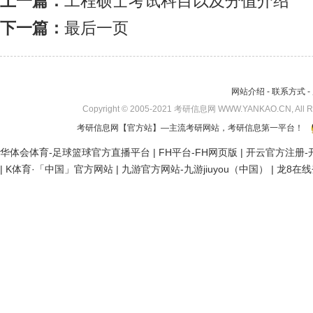
上一篇：
工程硕士考试科目以及分值介绍
下一篇：
最后一页
网站介绍
-
联系方式
-
Copyright © 2005-2021 考研信息网 WWW.YANKAO.CN, All 
考研信息网
【官方站】—主流考研网站，考研信息第一平台！
华体会体育-足球篮球官方直播平台
|
FH平台-FH网页版
|
开云官方注册-开
|
K体育·「中国」官方网站
|
九游官方网站-九游jiuyou（中国）
|
龙8在线