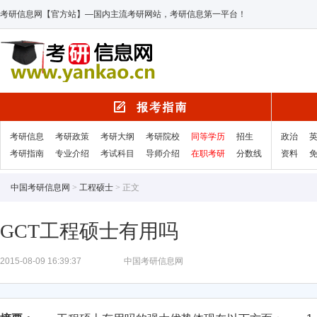
考研信息网【官方站】—国内主流考研网站，考研信息第一平台！
考研信息
考研政策
考研大纲
考研院校
同等学历
招生
政治
考研指南
专业介绍
考试科目
导师介绍
在职考研
分数线
资料
中国考研信息网
>
工程硕士
> 正文
GCT工程硕士有用吗
2015-08-09 16:39:37
中国考研信息网