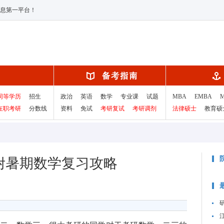
息第一平台！
同等学历
招生
政治
英语
数学
专业课
试题
MBA
EMBA
在职考研
分数线
资料
免试
考研复试
考研调剂
法律硕士
教育硕
附暑期数学复习攻略