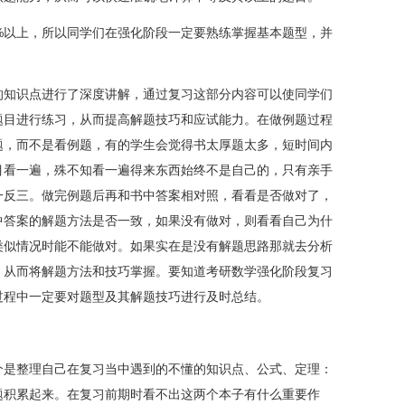
以上，所以同学们在强化阶段一定要熟练掌握基本题型，并
知识点进行了深度讲解，通过复习这部分内容可以使同学们
题目进行练习，从而提高解题技巧和应试能力。在做例题过程
题，而不是看例题，有的学生会觉得书太厚题太多，短时间内
目看一遍，殊不知看一遍得来东西始终不是自己的，只有亲手
一反三。做完例题后再和书中答案相对照，看看是否做对了，
中答案的解题方法是否一致，如果没有做对，则看看自己为什
类似情况时能不能做对。如果实在是没有解题思路那就去分析
，从而将解题方法和技巧掌握。要知道考研数学强化阶段复习
过程中一定要对题型及其解题技巧进行及时总结。
是整理自己在复习当中遇到的不懂的知识点、公式、定理：
题积累起来。在复习前期时看不出这两个本子有什么重要作