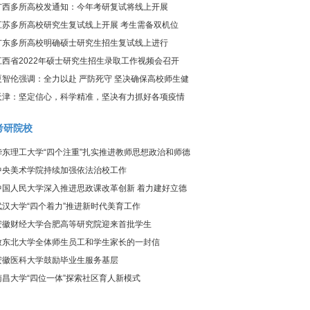
炎疫情防控工作视频调度会议
广西多所高校发通知：今年考研复试将线上开展
江苏多所高校研究生复试线上开展 考生需备双机位
广东多所高校明确硕士研究生招生复试线上进行
江西省2022年硕士研究生招生录取工作视频会召开
夏智伦强调：全力以赴 严防死守 坚决确保高校师生健
康、校园平安
天津：坚定信心，科学精准，坚决有力抓好各项疫情
防控工作
考研院校
华东理工大学“四个注重”扎实推进教师思想政治和师德
师风建设工作
中央美术学院持续加强依法治校工作
中国人民大学深入推进思政课改革创新 着力建好立德
树人关键课程
武汉大学“四个着力”推进新时代美育工作
安徽财经大学合肥高等研究院迎来首批学生
致东北大学全体师生员工和学生家长的一封信
安徽医科大学鼓励毕业生服务基层
南昌大学“四位一体”探索社区育人新模式