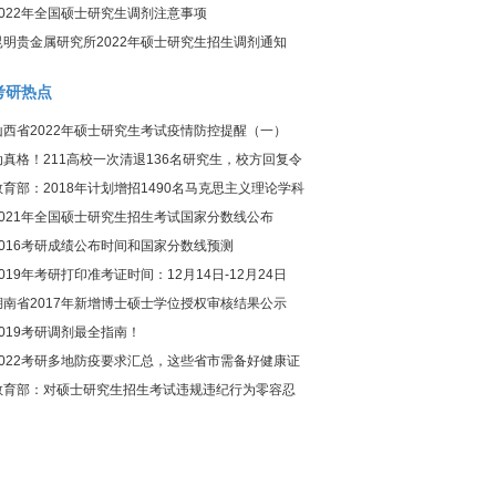
2022年全国硕士研究生调剂注意事项
昆明贵金属研究所2022年硕士研究生招生调剂通知
考研热点
山西省2022年硕士研究生考试疫情防控提醒（一）
动真格！211高校一次清退136名研究生，校方回复令
人惊讶
教育部：2018年计划增招1490名马克思主义理论学科
研究生
2021年全国硕士研究生招生考试国家分数线公布
2016考研成绩公布时间和国家分数线预测
2019年考研打印准考证时间：12月14日-12月24日
湖南省2017年新增博士硕士学位授权审核结果公示
2019考研调剂最全指南！
2022考研多地防疫要求汇总，这些省市需备好健康证
明！
教育部：对硕士研究生招生考试违规违纪行为零容忍