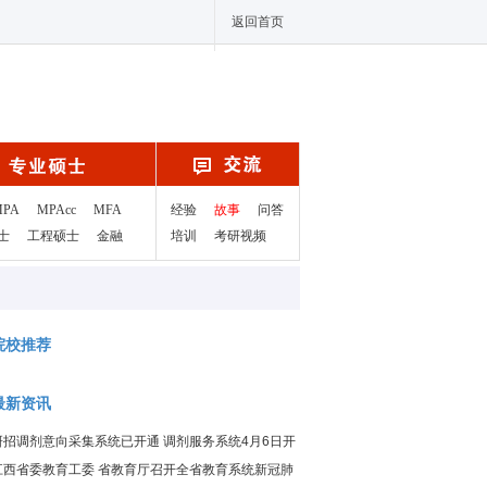
返回首页
MPA
MPAcc
MFA
经验
故事
问答
士
工程硕士
金融
培训
考研视频
院校推荐
最新资讯
研招调剂意向采集系统已开通 调剂服务系统4月6日开
通
江西省委教育工委 省教育厅召开全省教育系统新冠肺