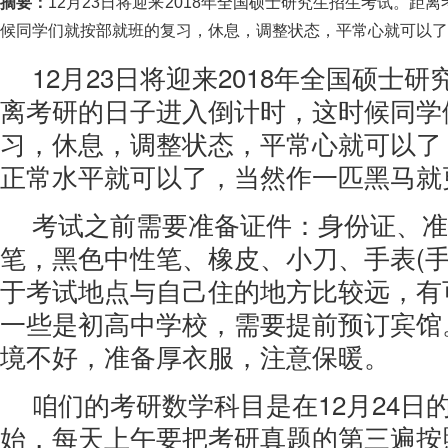
摘要：
12月23日将迎来2018年全国硕士研究生招生考试。距
候同学们就按部就班的复习，休息，调整状态，平常心就可以了..
12月23日将迎来2018年全国硕士
离考研的日子进入倒计时，这时候同学
习，休息，调整状态，平常心就可以了
正常水平就可以了，当然作一匹黑马就
考试之前需要准备证件：身份证、准考
笔，黑色中性笔、橡皮、小刀、手表(手
于考试地点与自己住的地方比较远，有
一些是初高中学校，需要提前预订宾馆
境不好，准备厚衣服，注意保暖。
咱们的考研数学科目是在12月24日
始，每天上午要把考研真题的第三遍按