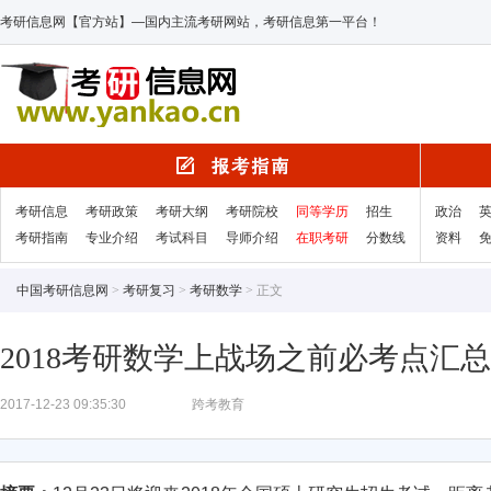
考研信息网【官方站】—国内主流考研网站，考研信息第一平台！
考研信息
考研政策
考研大纲
考研院校
同等学历
招生
政治
考研指南
专业介绍
考试科目
导师介绍
在职考研
分数线
资料
中国考研信息网
>
考研复习
>
考研数学
> 正文
2018考研数学上战场之前必考点汇总
2017-12-23 09:35:30
跨考教育