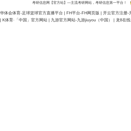
考研信息网
【官方站】—主流考研网站，考研信息第一平台！
华体会体育-足球篮球官方直播平台
|
FH平台-FH网页版
|
开云官方注册-开
|
K体育·「中国」官方网站
|
九游官方网站-九游jiuyou（中国）
|
龙8在线