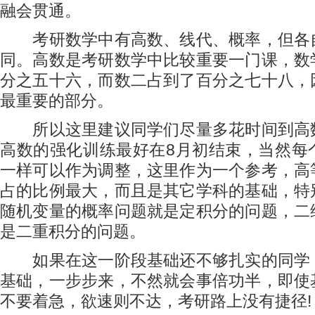
融会贯通。
考研数学中有高数、线代、概率，但各
同。高数是考研数学中比较重要一门课，数
分之五十六，而数二占到了百分之七十八，
最重要的部分。
所以这里建议同学们尽量多花时间到高
高数的强化训练最好在8月初结束，当然每
一样可以作为调整，这里作为一个参考，高
占的比例最大，而且是其它学科的基础，特
随机变量的概率问题就是定积分的问题，二
是二重积分的问题。
如果在这一阶段基础还不够扎实的同学
基础，一步步来，不然就会事倍功半，即使
不要着急，欲速则不达，考研路上没有捷径!