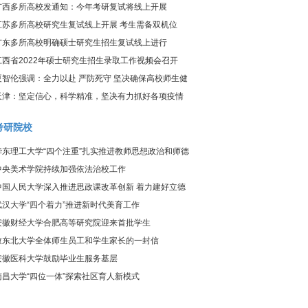
炎疫情防控工作视频调度会议
广西多所高校发通知：今年考研复试将线上开展
江苏多所高校研究生复试线上开展 考生需备双机位
广东多所高校明确硕士研究生招生复试线上进行
江西省2022年硕士研究生招生录取工作视频会召开
夏智伦强调：全力以赴 严防死守 坚决确保高校师生健
康、校园平安
天津：坚定信心，科学精准，坚决有力抓好各项疫情
防控工作
考研院校
华东理工大学“四个注重”扎实推进教师思想政治和师德
师风建设工作
中央美术学院持续加强依法治校工作
中国人民大学深入推进思政课改革创新 着力建好立德
树人关键课程
武汉大学“四个着力”推进新时代美育工作
安徽财经大学合肥高等研究院迎来首批学生
致东北大学全体师生员工和学生家长的一封信
安徽医科大学鼓励毕业生服务基层
南昌大学“四位一体”探索社区育人新模式