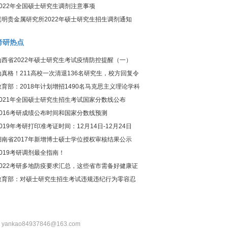
2022年全国硕士研究生调剂注意事项
昆明贵金属研究所2022年硕士研究生招生调剂通知
考研热点
山西省2022年硕士研究生考试疫情防控提醒（一）
动真格！211高校一次清退136名研究生，校方回复令
人惊讶
教育部：2018年计划增招1490名马克思主义理论学科
研究生
2021年全国硕士研究生招生考试国家分数线公布
2016考研成绩公布时间和国家分数线预测
2019年考研打印准考证时间：12月14日-12月24日
湖南省2017年新增博士硕士学位授权审核结果公示
2019考研调剂最全指南！
2022考研多地防疫要求汇总，这些省市需备好健康证
明！
教育部：对硕士研究生招生考试违规违纪行为零容忍
：yankao84937846@163.com