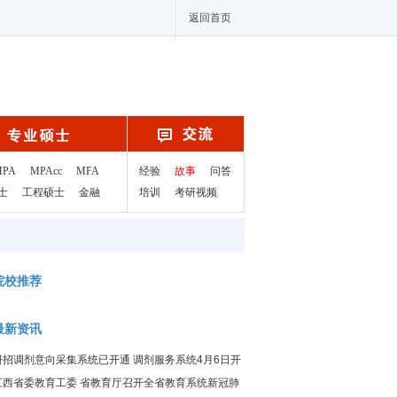
返回首页
MPA
MPAcc
MFA
经验
故事
问答
士
工程硕士
金融
培训
考研视频
院校推荐
最新资讯
研招调剂意向采集系统已开通 调剂服务系统4月6日开
通
江西省委教育工委 省教育厅召开全省教育系统新冠肺