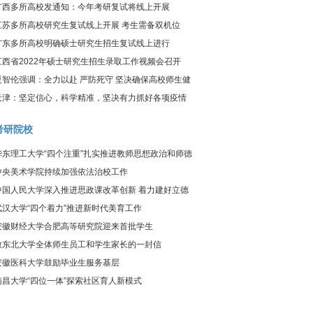
炎疫情防控工作视频调度会议
广西多所高校发通知：今年考研复试将线上开展
江苏多所高校研究生复试线上开展 考生需备双机位
广东多所高校明确硕士研究生招生复试线上进行
江西省2022年硕士研究生招生录取工作视频会召开
夏智伦强调：全力以赴 严防死守 坚决确保高校师生健
康、校园平安
天津：坚定信心，科学精准，坚决有力抓好各项疫情
防控工作
考研院校
华东理工大学“四个注重”扎实推进教师思想政治和师德
师风建设工作
中央美术学院持续加强依法治校工作
中国人民大学深入推进思政课改革创新 着力建好立德
树人关键课程
武汉大学“四个着力”推进新时代美育工作
安徽财经大学合肥高等研究院迎来首批学生
致东北大学全体师生员工和学生家长的一封信
安徽医科大学鼓励毕业生服务基层
南昌大学“四位一体”探索社区育人新模式