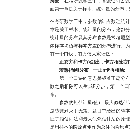
摘要：
在考研数学三中，参数估计占
面第一章是关于样本、统计量的分布，这
在考研数学三中，参数估计占数理统
章是关于样本、统计量的分布，这部
统计量的分布及其分布参数是常考题
体样本均值与样本方差的分布进行。
有一个口诀，有方便大家记忆：
正态方和卡方(x2)出，卡方相除变F
若想得到t分布，一正n卡再相除;
第一个口诀的意思是标准正态分布的
数之后相除可以生成F分步，第二个
布。
参数的矩估计量(值)、最大似然估计
是感觉到束手无策。题目中给出的样
握了矩估计法和最大似然估计法的原
是用样本的阶原点矩作为总体的阶原点