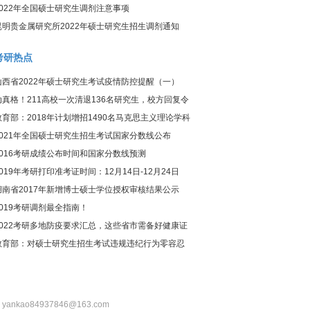
2022年全国硕士研究生调剂注意事项
昆明贵金属研究所2022年硕士研究生招生调剂通知
考研热点
山西省2022年硕士研究生考试疫情防控提醒（一）
动真格！211高校一次清退136名研究生，校方回复令
人惊讶
教育部：2018年计划增招1490名马克思主义理论学科
研究生
2021年全国硕士研究生招生考试国家分数线公布
2016考研成绩公布时间和国家分数线预测
2019年考研打印准考证时间：12月14日-12月24日
湖南省2017年新增博士硕士学位授权审核结果公示
2019考研调剂最全指南！
2022考研多地防疫要求汇总，这些省市需备好健康证
明！
教育部：对硕士研究生招生考试违规违纪行为零容忍
：yankao84937846@163.com