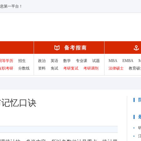
息第一平台！
同等学历
招生
政治
英语
数学
专业课
试题
MBA
EMBA
在职考研
分数线
资料
免试
考研复试
考研调剂
法律硕士
教育硕
布记忆口诀