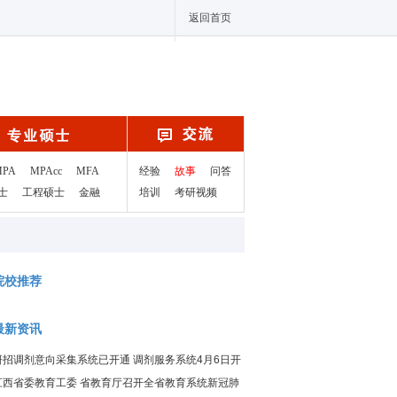
返回首页
MPA
MPAcc
MFA
经验
故事
问答
士
工程硕士
金融
培训
考研视频
院校推荐
最新资讯
研招调剂意向采集系统已开通 调剂服务系统4月6日开
通
江西省委教育工委 省教育厅召开全省教育系统新冠肺