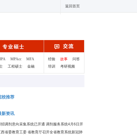
返回首页
MPA
MPAcc
MFA
经验
故事
问答
士
工程硕士
金融
培训
考研视频
院校推荐
最新资讯
研招调剂意向采集系统已开通 调剂服务系统4月6日开
通
江西省委教育工委 省教育厅召开全省教育系统新冠肺