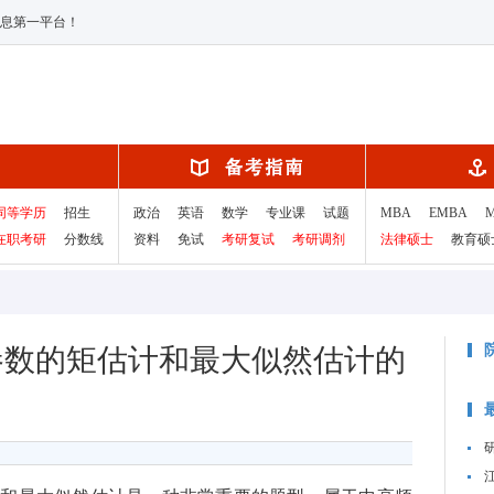
息第一平台！
同等学历
招生
政治
英语
数学
专业课
试题
MBA
EMBA
在职考研
分数线
资料
免试
考研复试
考研调剂
法律硕士
教育硕
参数的矩估计和最大似然估计的