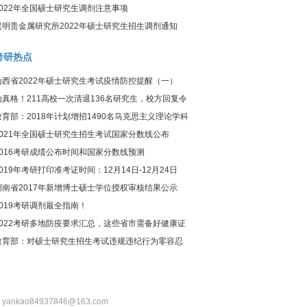
2022年全国硕士研究生调剂注意事项
昆明贵金属研究所2022年硕士研究生招生调剂通知
考研热点
山西省2022年硕士研究生考试疫情防控提醒（一）
动真格！211高校一次清退136名研究生，校方回复令
人惊讶
教育部：2018年计划增招1490名马克思主义理论学科
研究生
2021年全国硕士研究生招生考试国家分数线公布
2016考研成绩公布时间和国家分数线预测
2019年考研打印准考证时间：12月14日-12月24日
湖南省2017年新增博士硕士学位授权审核结果公示
2019考研调剂最全指南！
2022考研多地防疫要求汇总，这些省市需备好健康证
明！
教育部：对硕士研究生招生考试违规违纪行为零容忍
：yankao84937846@163.com