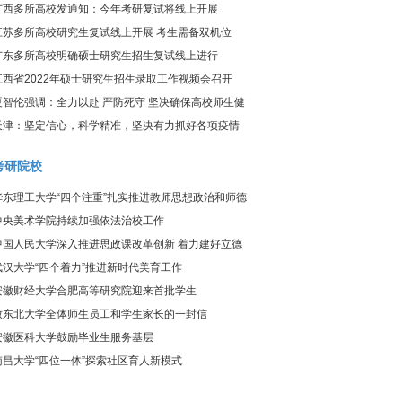
炎疫情防控工作视频调度会议
广西多所高校发通知：今年考研复试将线上开展
江苏多所高校研究生复试线上开展 考生需备双机位
广东多所高校明确硕士研究生招生复试线上进行
江西省2022年硕士研究生招生录取工作视频会召开
夏智伦强调：全力以赴 严防死守 坚决确保高校师生健
康、校园平安
天津：坚定信心，科学精准，坚决有力抓好各项疫情
防控工作
考研院校
华东理工大学“四个注重”扎实推进教师思想政治和师德
师风建设工作
中央美术学院持续加强依法治校工作
中国人民大学深入推进思政课改革创新 着力建好立德
树人关键课程
武汉大学“四个着力”推进新时代美育工作
安徽财经大学合肥高等研究院迎来首批学生
致东北大学全体师生员工和学生家长的一封信
安徽医科大学鼓励毕业生服务基层
南昌大学“四位一体”探索社区育人新模式