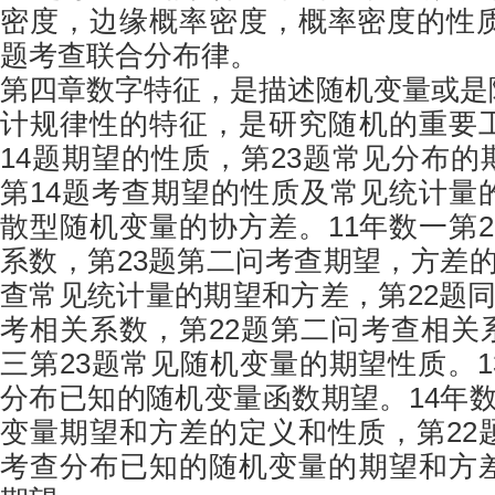
密度，边缘概率密度，概率密度的性质
题考查联合分布律。
第四章数字特征，是描述随机变量或是
计规律性的特征，是研究随机的重要工
14题期望的性质，第23题常见分布
第14题考查期望的性质及常见统计量
散型随机变量的协方差。11年数一第
系数，第23题第二问考查期望，方差
查常见统计量的期望和方差，第22题同
考相关系数，第22题第二问考查相关
三第23题常见随机变量的期望性质。1
分布已知的随机变量函数期望。14年
变量期望和方差的定义和性质，第22
考查分布已知的随机变量的期望和方差