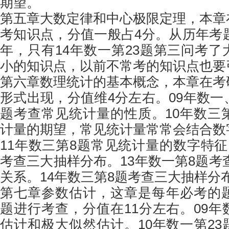
期望。
第五章大数定律和中心极限定理，本章
考知识点，分值一般占4分。从历年考题
年，只有14年数一第23题第三问考
小的知识点，以前不常考的知识点也要
第六章数理统计的基本概念，本章在考
形式出现，分值维4分左右。09年数一
题考查常见统计量的性质。10年数三
计量的期望，常见统计量常常会结合数
11年数三第8题常见统计量的数字特征
考查三大抽样分布。13年数一第8题考
关系。14年数三第8题考查三大抽样分
第七章参数估计，这章是每年必考的题
题进行考查，分值在11分左右。09
估计和极大似然估计。10年数一第2