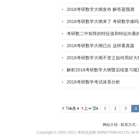
2018考研数学大纲发布 解答题预测
2018考研数学大纲来了 考研数学难吗
考研数二中矩阵的特征值和特征向量
2018考研数学大纲已出 这样看真题
2018考研数学大纲不变之如何用好大
解析2018考研数学大纲暨后续复习规
2018考研数学考试体系分析
766条
上一页
1
2
3
4
网站介绍
-
联系方式
-
Copyright © 2005-2021 考研信息网 WWW.YANKAO.CN, All 