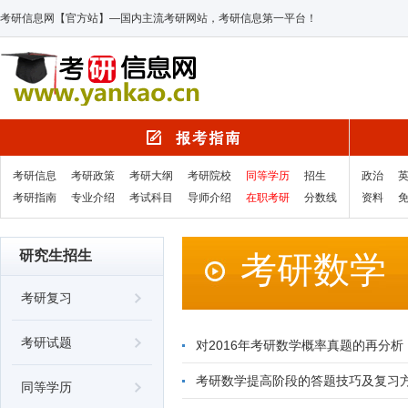
考研信息网【官方站】—国内主流考研网站，考研信息第一平台！
考研信息
考研政策
考研大纲
考研院校
同等学历
招生
政治
考研指南
专业介绍
考试科目
导师介绍
在职考研
分数线
资料
研究生招生
考研数学
考研复习
考研试题
对2016年考研数学概率真题的再分析
考研数学提高阶段的答题技巧及复习
同等学历