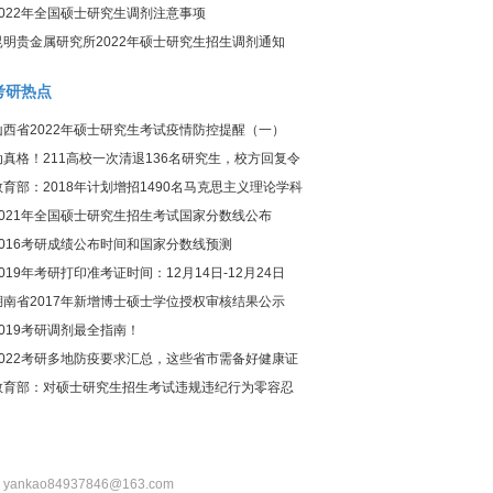
2022年全国硕士研究生调剂注意事项
昆明贵金属研究所2022年硕士研究生招生调剂通知
考研热点
山西省2022年硕士研究生考试疫情防控提醒（一）
动真格！211高校一次清退136名研究生，校方回复令
人惊讶
教育部：2018年计划增招1490名马克思主义理论学科
研究生
2021年全国硕士研究生招生考试国家分数线公布
2016考研成绩公布时间和国家分数线预测
2019年考研打印准考证时间：12月14日-12月24日
湖南省2017年新增博士硕士学位授权审核结果公示
2019考研调剂最全指南！
2022考研多地防疫要求汇总，这些省市需备好健康证
明！
教育部：对硕士研究生招生考试违规违纪行为零容忍
：yankao84937846@163.com