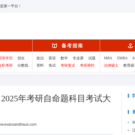
息第一平台！
同等学历
招生
政治
英语
数学
专业课
试题
MBA
EMBA
在职考研
分数线
资料
免试
考研复试
考研调剂
法律硕士
教育硕
2025年考研自命题科目考试大
www.evansandhaus.com