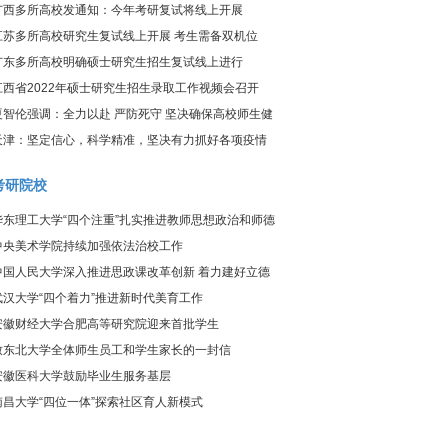
炎疫情防控工作视频调度会议
广西多所高校发通知：今年考研复试将线上开展
江苏多所高校研究生复试线上开展 考生需备双机位
广东多所高校明确硕士研究生招生复试线上进行
江西省2022年硕士研究生招生录取工作视频会召开
夏智伦强调：全力以赴 严防死守 坚决确保高校师生健
康、校园平安
天津：坚定信心，科学精准，坚决有力抓好各项疫情
防控工作
考研院校
华东理工大学“四个注重”扎实推进教师思想政治和师德
师风建设工作
中央美术学院持续加强依法治校工作
中国人民大学深入推进思政课改革创新 着力建好立德
树人关键课程
武汉大学“四个着力”推进新时代美育工作
安徽财经大学合肥高等研究院迎来首批学生
致东北大学全体师生员工和学生家长的一封信
安徽医科大学鼓励毕业生服务基层
南昌大学“四位一体”探索社区育人新模式