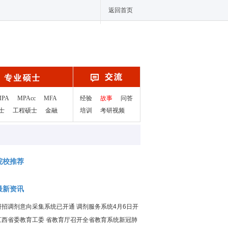
返回首页
MPA
MPAcc
MFA
经验
故事
问答
士
工程硕士
金融
培训
考研视频
院校推荐
最新资讯
研招调剂意向采集系统已开通 调剂服务系统4月6日开
通
江西省委教育工委 省教育厅召开全省教育系统新冠肺