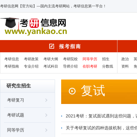
考研信息网【官方站】—国内主流考研网站，考研信息第一平台！
考研信息
考研政策
考研大纲
考研院校
同等学历
招生
政治
考研指南
专业介绍
考试科目
导师介绍
在职考研
分数线
资料
研究生招生
复试
考研复习
考研试题
2021考研：复试面试遇到这些问题
关于考研复试的四种选拔机制，这些
同等学历