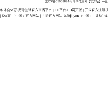
京ICP备05058824号
考研信息网
【官方站】—主
华体会体育-足球篮球官方直播平台
|
FH平台-FH网页版
|
开云官方注册-开
|
K体育·「中国」官方网站
|
九游官方网站-九游jiuyou（中国）
|
龙8在线